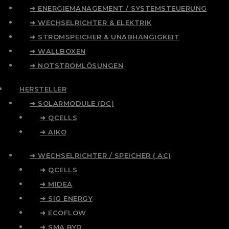
➜ ENERGIEMANAGEMENT / SYSTEMSTEUERUNG
➜ WECHSELRICHTER & ELEKTRIK
➜ STROMSPEICHER & UNABHÄNGIGKEIT
➜ WALLBOXEN
➜ NOTSTROMLÖSUNGEN
HERSTELLER
➜ SOLARMODULE (DC)
➜ QCELLS
➜ AIKO
➜ WECHSELRICHTER / SPEICHER ( AC)
➜ QCELLS
➜ MIDEA
➜ SIG ENERGY
➜ ECOFLOW
➜ SMA BYD