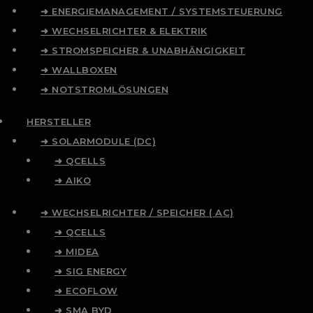
➜ ENERGIEMANAGEMENT / SYSTEMSTEUERUNG
➜ WECHSELRICHTER & ELEKTRIK
➜ STROMSPEICHER & UNABHÄNGIGKEIT
➜ WALLBOXEN
➜ NOTSTROMLÖSUNGEN
HERSTELLER
➜ SOLARMODULE (DC)
➜ QCELLS
➜ AIKO
➜ WECHSELRICHTER / SPEICHER ( AC)
➜ QCELLS
➜ MIDEA
➜ SIG ENERGY
➜ ECOFLOW
➜ SMA BYD