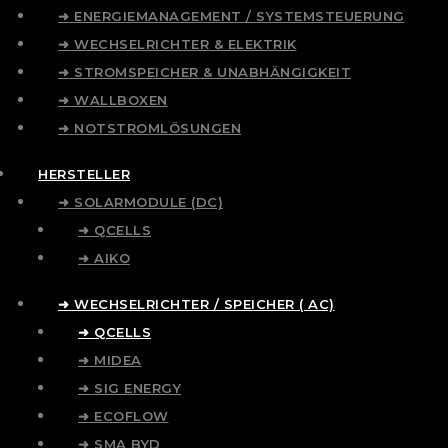
➜ ENERGIEMANAGEMENT / SYSTEMSTEUERUNG
➜ WECHSELRICHTER & ELEKTRIK
➜ STROMSPEICHER & UNABHÄNGIGKEIT
➜ WALLBOXEN
➜ NOTSTROMLÖSUNGEN
HERSTELLER
➜ SOLARMODULE (DC)
➜ QCELLS
➜ AIKO
➜ WECHSELRICHTER / SPEICHER ( AC)
➜ QCELLS
➜ MIDEA
➜ SIG ENERGY
➜ ECOFLOW
➜ SMA BYD