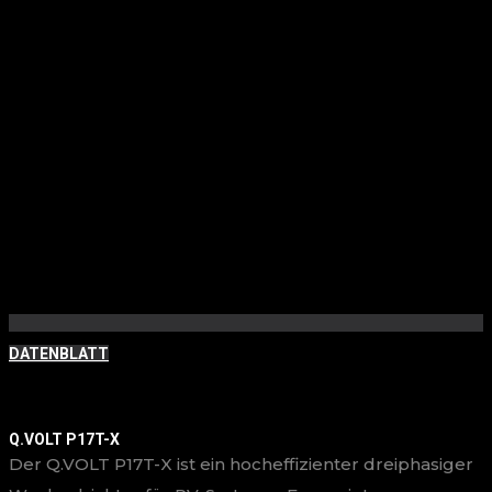
DATENBLATT
Q.VOLT P17T-X
Der Q.VOLT P17T-X ist ein hocheffizienter dreiphasiger