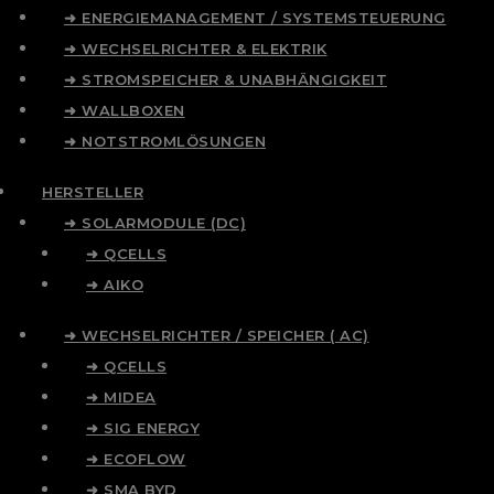
➜ ENERGIEMANAGEMENT / SYSTEMSTEUERUNG
➜ WECHSELRICHTER & ELEKTRIK
➜ STROMSPEICHER & UNABHÄNGIGKEIT
➜ WALLBOXEN
➜ NOTSTROMLÖSUNGEN
HERSTELLER
➜ SOLARMODULE (DC)
➜ QCELLS
➜ AIKO
➜ WECHSELRICHTER / SPEICHER ( AC)
➜ QCELLS
➜ MIDEA
➜ SIG ENERGY
➜ ECOFLOW
➜ SMA BYD