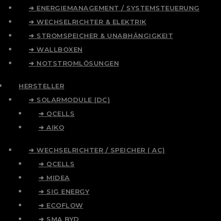
➜ ENERGIEMANAGEMENT / SYSTEMSTEUERUNG
➜ WECHSELRICHTER & ELEKTRIK
➜ STROMSPEICHER & UNABHÄNGIGKEIT
➜ WALLBOXEN
➜ NOTSTROMLÖSUNGEN
HERSTELLER
➜ SOLARMODULE (DC)
➜ QCELLS
➜ AIKO
➜ WECHSELRICHTER / SPEICHER ( AC)
➜ QCELLS
➜ MIDEA
➜ SIG ENERGY
➜ ECOFLOW
➜ SMA BYD