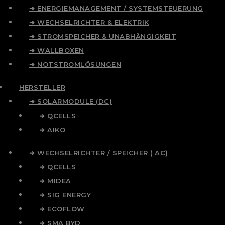
➜ ENERGIEMANAGEMENT / SYSTEMSTEUERUNG
➜ WECHSELRICHTER & ELEKTRIK
➜ STROMSPEICHER & UNABHÄNGIGKEIT
➜ WALLBOXEN
➜ NOTSTROMLÖSUNGEN
HERSTELLER
➜ SOLARMODULE (DC)
➜ QCELLS
➜ AIKO
➜ WECHSELRICHTER / SPEICHER ( AC)
➜ QCELLS
➜ MIDEA
➜ SIG ENERGY
➜ ECOFLOW
➜ SMA BYD